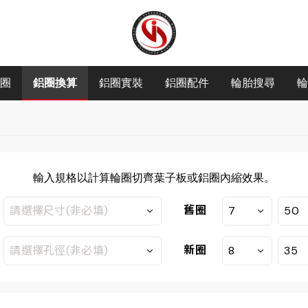
圈
鋁圈換算
鋁圈實裝
鋁圈配件
輪胎搜尋
輪
輸入規格以計算輪圈切齊葉子板或鋁圈內縮效果。
舊圈
新圈