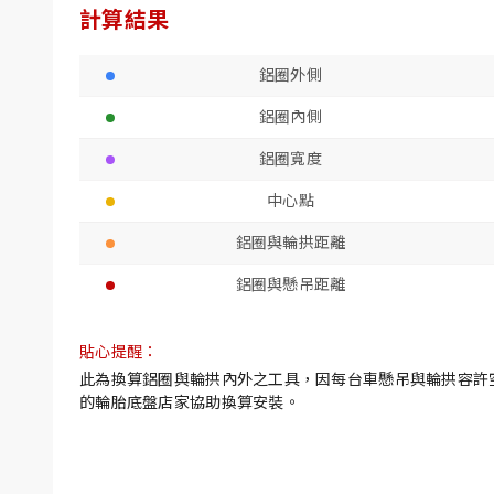
計算結果
鋁圈外側
鋁圈內側
鋁圈寬度
中心點
鋁圈與輪拱距離
鋁圈與懸吊距離
貼心提醒：
此為換算鋁圈與輪拱內外之工具，因每台車懸吊與輪拱容許
的輪胎底盤店家協助換算安裝。