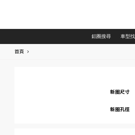
鋁圈搜尋
車型找
首頁
新圈尺寸
新圈孔徑